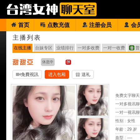
首页
点数充值
注册会员
会
主播列表
在线主播
台妹专区
业绩排行
一对多收费
一对一收费
普
甜甜亞
休息中
免費視訊
进入包厢
送礼
免费文字聊天 
一对多视讯聊
一对一视讯聊
性别 : 女性
年龄 : 29 岁
血型 : ----