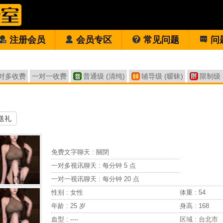
注册会员
会员专区
常见问题
问
对多收费
一对一收费
普通级 (清纯)
辅导级 (暧昧)
限制级 
送礼
免费文字聊天 :
關閉
一对多视讯聊天 :
每分钟 5 点
一对一视讯聊天 :
每分钟 20 点
性别 : 女性
体重 : 54
年龄 : 25 岁
身高 : 168
血型 : ----
区域 : 台北市