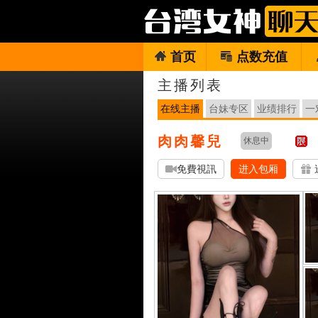
首页
点数充值
主播列表
在线主播
台妹专区
业绩排行
一
肉肉馨兒
休息中
免費視訊
进入包厢